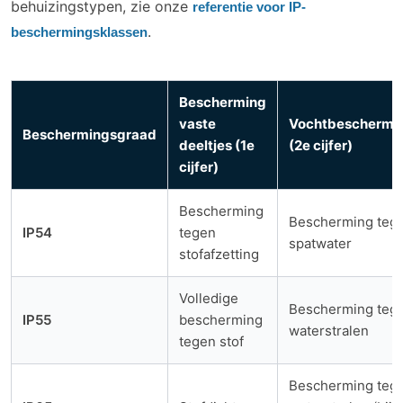
behuizingstypen, zie onze
referentie voor IP-
.
beschermingsklassen
Bescherming
vaste
Vochtbeschermi
Beschermingsgraad
deeltjes (1e
(2e cijfer)
cijfer)
Bescherming
Bescherming teg
IP54
tegen
spatwater
stofafzetting
Volledige
Bescherming teg
IP55
bescherming
waterstralen
tegen stof
Bescherming teg