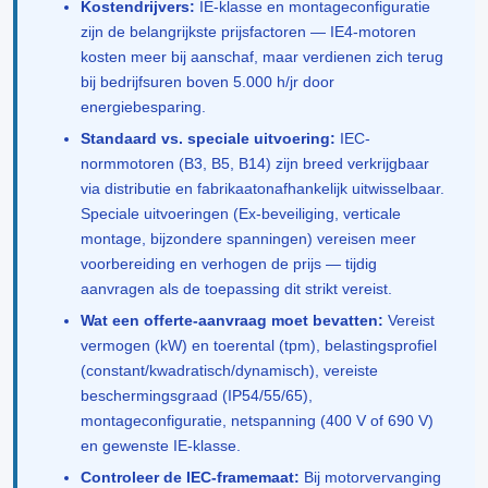
Kostendrijvers:
IE-klasse en montageconfiguratie
zijn de belangrijkste prijsfactoren — IE4-motoren
kosten meer bij aanschaf, maar verdienen zich terug
bij bedrijfsuren boven 5.000 h/jr door
energiebesparing.
Standaard vs. speciale uitvoering:
IEC-
normmotoren (B3, B5, B14) zijn breed verkrijgbaar
via distributie en fabrikaatonafhankelijk uitwisselbaar.
Speciale uitvoeringen (Ex-beveiliging, verticale
montage, bijzondere spanningen) vereisen meer
voorbereiding en verhogen de prijs — tijdig
aanvragen als de toepassing dit strikt vereist.
Wat een offerte-aanvraag moet bevatten:
Vereist
vermogen (kW) en toerental (tpm), belastingsprofiel
(constant/kwadratisch/dynamisch), vereiste
beschermingsgraad (IP54/55/65),
montageconfiguratie, netspanning (400 V of 690 V)
en gewenste IE-klasse.
Controleer de IEC-framemaat:
Bij motorvervanging