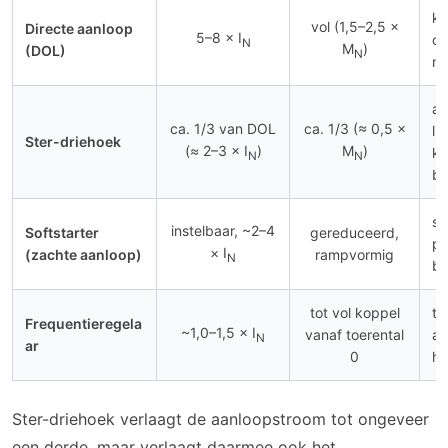
kl
vol (1,5–2,5 ×
Directe aanloop
5–8 × I
ca
N
M
)
(DOL)
N
ne
aa
ca. 1/3 van DOL
ca. 1/3 (≈ 0,5 ×
li
Ster-driehoek
(≈ 2–3 × I
)
M
)
kw
N
N
be
sc
instelbaar, ~2–4
Softstarter
gereduceerd,
po
× I
(zachte aanloop)
rampvormig
N
b
tot vol koppel
to
Frequentieregela
~1,0–1,5 × I
vanaf toerental
aa
N
ar
0
ho
Ster-driehoek verlaagt de aanloopstroom tot ongeveer
een derde, maar verlaagt daarmee ook het