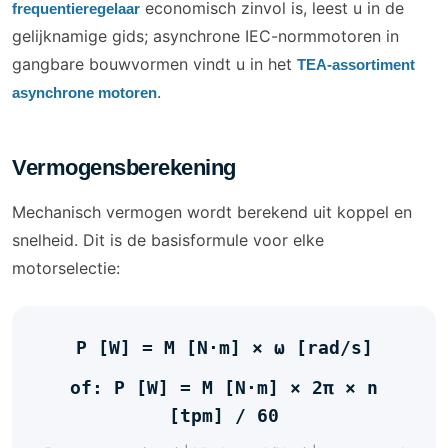
economisch zinvol is, leest u in de
frequentieregelaar
gelijknamige gids; asynchrone IEC-normmotoren in
gangbare bouwvormen vindt u in het
TEA-assortiment
.
asynchrone motoren
Vermogensberekening
Mechanisch vermogen wordt berekend uit koppel en
snelheid. Dit is de basisformule voor elke
motorselectie:
P [W] = M [N·m] × ω [rad/s]
of: P [W] = M [N·m] × 2π × n
[tpm] / 60