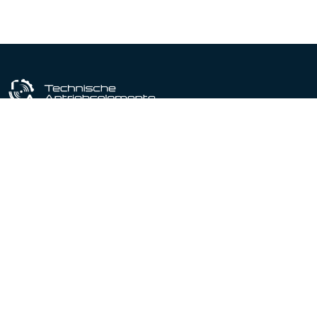
Industriële uitrustingspartner sinds 1964
Gecertificeerd conform DIN EN ISO 9001:2015
Producten
Productportfolio
Lineaire actuatoren
Lineaire geleidingen
Spindelhef elementen