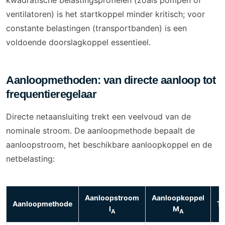
kwadratische belastingsprofielen (zoals pompen of
ventilatoren) is het startkoppel minder kritisch; voor
constante belastingen (transportbanden) is een
voldoende doorslagkoppel essentieel.
Aanloopmethoden: van directe aanloop tot
frequentieregelaar
Directe netaansluiting trekt een veelvoud van de
nominale stroom. De aanloopmethode bepaalt de
aanloopstroom, het beschikbare aanloopkoppel en de
netbelasting:
Aanloopstroom
Aanloopkoppel
Aanloopmethode
To
I
M
A
A