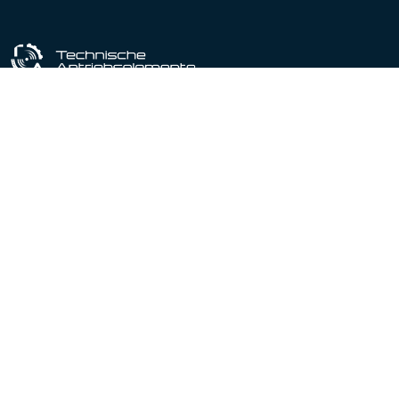
Industriële uitrustingspartner sinds 1964
Gecertificeerd conform DIN EN ISO 9001:2015
Producten
Productportfolio
Lineaire actuatoren
Lineaire geleidingen
Spindelhef elementen
Motoren
Tandwielkasten