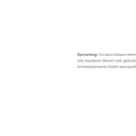
Opmerking:
De beschikbare rekent
Alle resultaten dienen vóór gebrui
Antriebselemente GmbH aanvaardt g