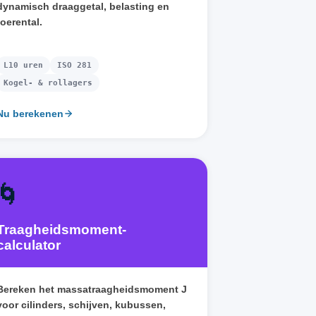
dynamisch draaggetal, belasting en
toerental.
L10 uren
ISO 281
Kogel- & rollagers
Nu berekenen
🌀
Traagheidsmoment-
calculator
Bereken het massatraagheidsmoment J
voor cilinders, schijven, kubussen,