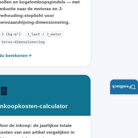
bollen en kogelomloopspindels — met
reductie naar de motoras en J-
verhouding-stoplicht voor
servoaandrijving-dimensionering.
J [kg·m²]
J_last / J_motor
Servo-dimensionering
Nu berekenen
Feedback
🧾
Inkoopkosten-calculator
Voor de inkoop: de jaarlijkse totale
kosten van een artikel vergelijken in