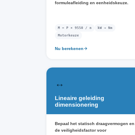
formuleafleiding en eenheidskeuze.
M = P × 9550 / n
kW → Nm
Motorkeuze
Nu berekenen
↔️
Lineaire geleiding
dimensionering
Bepaal het statisch draagvermogen en
de veiligheidsfactor voor