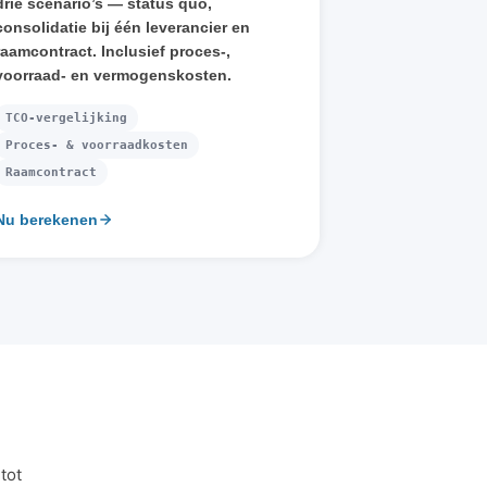
drie scenario’s — status quo,
consolidatie bij één leverancier en
raamcontract. Inclusief proces-,
voorraad- en vermogenskosten.
TCO-vergelijking
Proces- & voorraadkosten
Raamcontract
Nu berekenen
tot