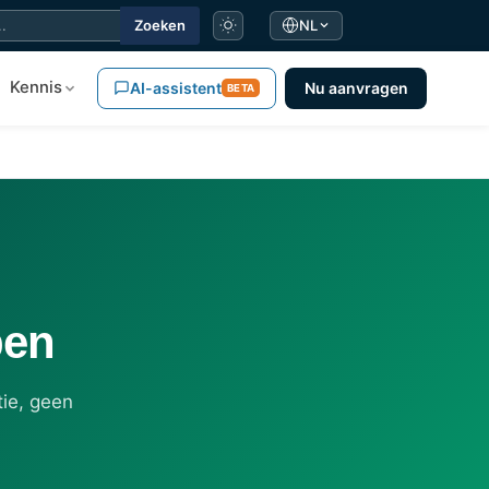
Zoeken
NL
Kennis
AI-assistent
Nu aanvragen
BETA
pen
ie, geen