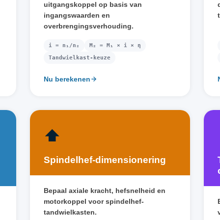
uitgangskoppel op basis van
ingangswaarden en
overbrengingsverhouding.
i = n₁/n₂
M₂ = M₁ × i × η
Tandwielkast-keuze
Nu berekenen
⬆️
Spindelhef-dimensionering
Bepaal axiale kracht, hefsnelheid en
motorkoppel voor spindelhef-
tandwielkasten.