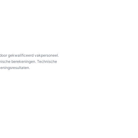
 door gekwalificeerd vakpersoneel.
chnische berekeningen. Technische
eningsresultaten.