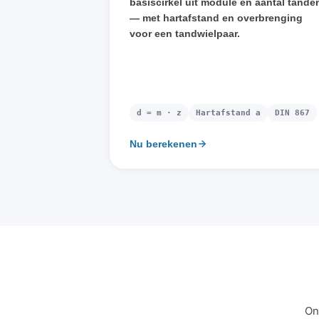
basiscirkel uit module en aantal tande
— met hartafstand en overbrenging
voor een tandwielpaar.
d = m · z
Hartafstand a
DIN 867
Nu berekenen
On