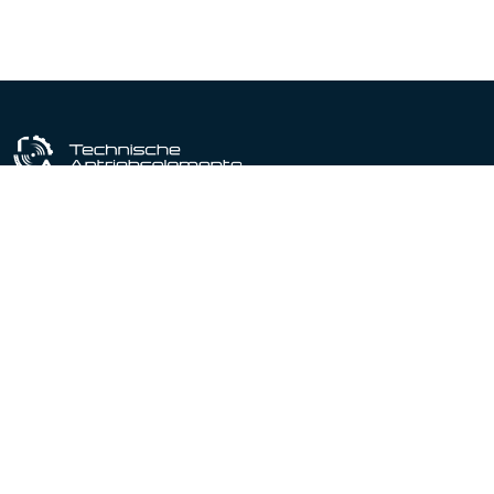
Industriële uitrustingspartner sinds 1964
Gecertificeerd conform DIN EN ISO 9001:2015
Producten
Productportfolio
Lineaire actuatoren
Lineaire geleidingen
Spindelhef elementen