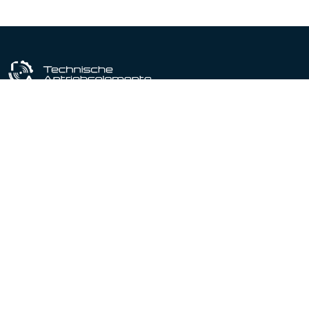
Industriële uitrustingspartner sinds 1964
Gecertificeerd conform DIN EN ISO 9001:2015
Producten
Productportfolio
Lineaire actuatoren
Lineaire geleidingen
Spindelhef elementen
Motoren