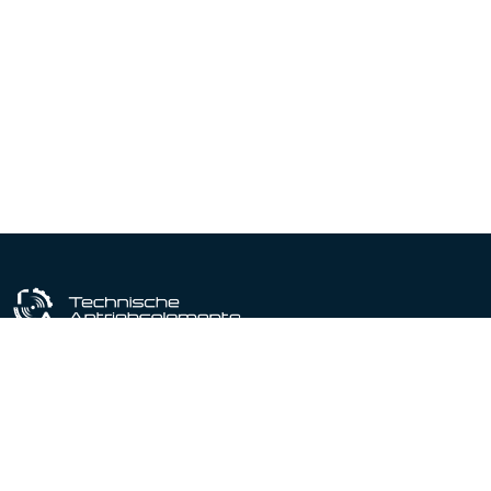
Industriële uitrustingspartner sinds 1964
Gecertificeerd conform DIN EN ISO 9001:2015
Producten