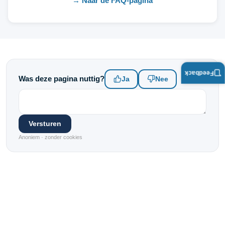
→ Naar de FAQ-pagina
Feedback
Was deze pagina nuttig?
Ja
Nee
Versturen
Anoniem · zonder cookies