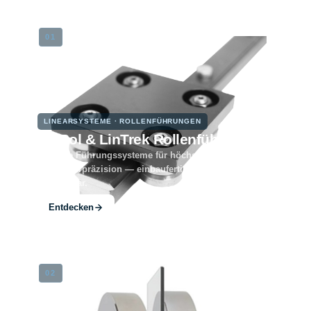
01
LINEARSYSTEME · ROLLENFÜHRUNGEN
LinRol & LinTrek Rollenführungen
Robuste Führungssysteme für höchste Belastungen
und Dauerpräzision — einbaufertig, modular
erweiterbar.
Entdecken
02