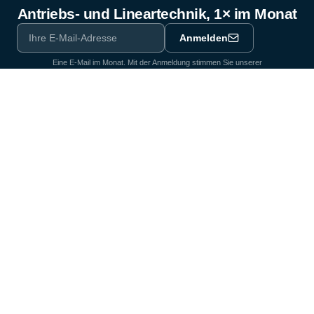
Antriebs- und Lineartechnik, 1× im Monat
Anmelden
Eine E-Mail im Monat. Mit der Anmeldung stimmen Sie unserer
Datenschutzerklärung
zu.
Ausrüstungspartner der Industrie seit 1964
Zertifiziert nach DIN EN ISO 9001:2015
Produkte