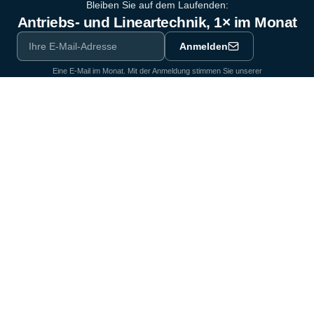
Bleiben Sie auf dem Laufenden:
Antriebs- und Lineartechnik, 1× im Monat
Anmelden
Eine E-Mail im Monat. Mit der Anmeldung stimmen Sie unserer
Datenschutzerklärung
zu.
Ausrüstungspartner der Industrie seit 1964
Zertifiziert nach DIN EN ISO 9001:2015
Produkte