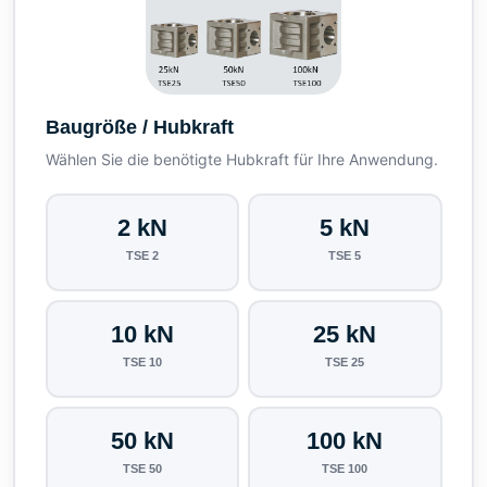
Baugröße / Hubkraft
Wählen Sie die benötigte Hubkraft für Ihre Anwendung.
2 kN
5 kN
TSE 2
TSE 5
10 kN
25 kN
TSE 10
TSE 25
50 kN
100 kN
TSE 50
TSE 100