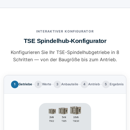
INTERAKTIVER KONFIGURATOR
TSE Spindelhub-Konfigurator
Konfigurieren Sie Ihr TSE-Spindelhubgetriebe in 8
Schritten — von der Baugröße bis zum Antrieb.
1
Getriebe
2
Werte
3
Anbauteile
4
Antrieb
5
Ergebnis