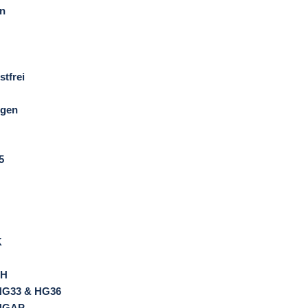
n
stfrei
ngen
5
K
7H
 HG33 & HG36
 HGAP