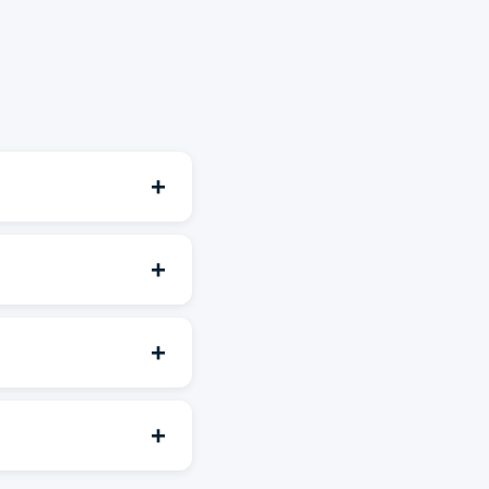
+
+
+
+