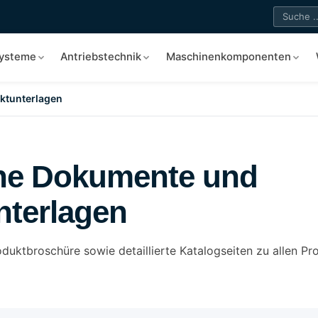
systeme
Antriebstechnik
Maschinenkomponenten
ktunterlagen
he Dokumente und
nterlagen
roduktbroschüre sowie detaillierte Katalogseiten zu allen 