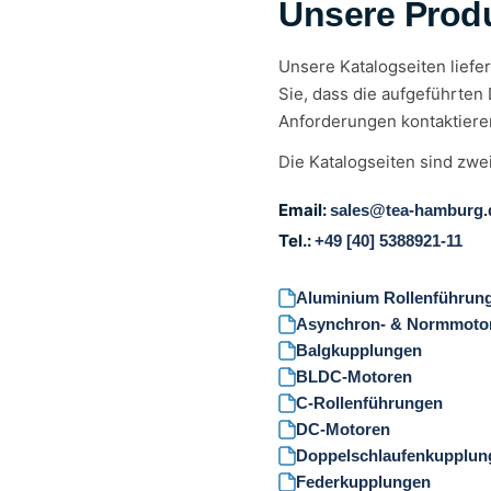
Unsere Produ
Unsere Katalogseiten liefe
Sie, dass die aufgeführten 
Anforderungen kontaktieren
Die Katalogseiten sind zwe
Email:
sales@tea-hamburg.
Tel.:
+49 [40] 5388921-11
Aluminium Rollenführun
Asynchron- & Normmoto
Balgkupplungen
BLDC-Motoren
C-Rollenführungen
DC-Motoren
Doppelschlaufenkupplun
Federkupplungen