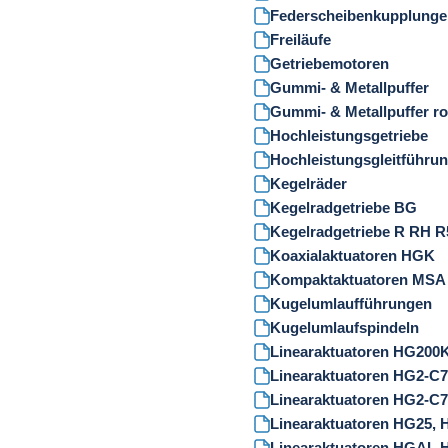
Federscheibenkupplunge
Freiläufe
Getriebemotoren
Gummi- & Metallpuffer
Gummi- & Metallpuffer ro
Hochleistungsgetriebe
Hochleistungsgleitführu
Kegelräder
Kegelradgetriebe BG
Kegelradgetriebe R RH R
Koaxialaktuatoren HGK
Kompaktaktuatoren MSA
Kugelumlaufführungen
Kugelumlaufspindeln
Linearaktuatoren HG200
Linearaktuatoren HG2-C7
Linearaktuatoren HG2-C
Linearaktuatoren HG25,
Linearaktuatoren HGAL