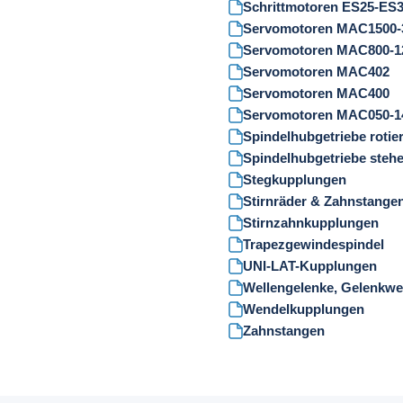
Schrittmotoren ES25-ES
Servomotoren MAC1500-
Servomotoren MAC800-1
Servomotoren MAC402
Servomotoren MAC400
Servomotoren MAC050-1
Spindelhubgetriebe rotie
Spindelhubgetriebe steh
Stegkupplungen
Stirnräder & Zahnstange
Stirnzahnkupplungen
Trapezgewindespindel
UNI-LAT-Kupplungen
Wellengelenke, Gelenkwel
Wendelkupplungen
Zahnstangen