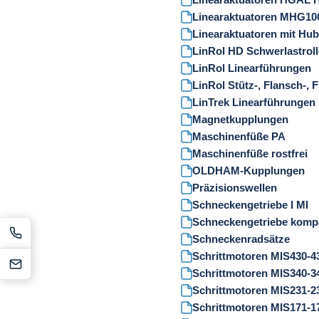
Linearaktuatoren MHG10
Linearaktuatoren mit Hu
LinRol HD Schwerlastroll
LinRol Linearführungen
LinRol Stütz-, Flansch-,
LinTrek Linearführungen
Magnetkupplungen
Maschinenfüße PA
Maschinenfüße rostfrei
OLDHAM-Kupplungen
Präzisionswellen
Schneckengetriebe I MI
Schneckengetriebe komp
Schneckenradsätze
Schrittmotoren MIS430-4
Schrittmotoren MIS340-3
Schrittmotoren MIS231-2
Schrittmotoren MIS171-1