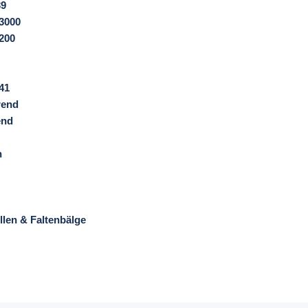
39
3000
200
41
rend
end
n
len & Faltenbälge