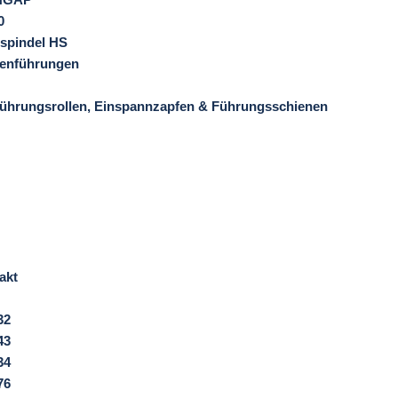
0
bspindel HS
en­führungen
 Führungsrollen, Einspannzapfen & Führungsschienen
akt
32
43
34
76