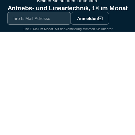
Bleiben Sie auf dem Laufenden:
Antriebs- und Lineartechnik, 1× im Monat
Anmelden
Eine E-Mail im Monat. Mit der Anmeldung stimmen Sie unserer
Datenschutzerklärung
zu.
Ausrüstungspartner der Industrie seit 1964
Zertifiziert nach DIN EN ISO 9001:2015
Produkte