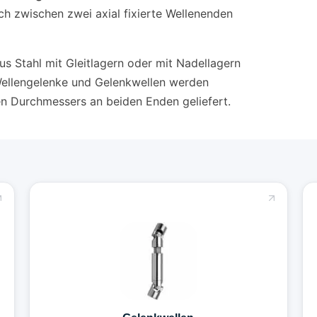
ch zwischen zwei axial fixierte Wellenenden
s Stahl mit Gleitlagern oder mit Nadellagern
 Wellengelenke und Gelenkwellen werden
n Durchmessers an beiden Enden geliefert.
Gelenkwellen
Ausziehbar, bis 500 Nm, 200–2000 mm Länge. Für
Schiffbau, Landtechnik und Sondermaschinenbau.
Mehr erfahren →