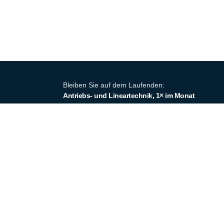
Bleiben Sie auf dem Laufenden:
Antriebs- und Lineartechnik, 1× im Monat
Produkte
Produktsor
Ausrüstungspartner der Industrie seit