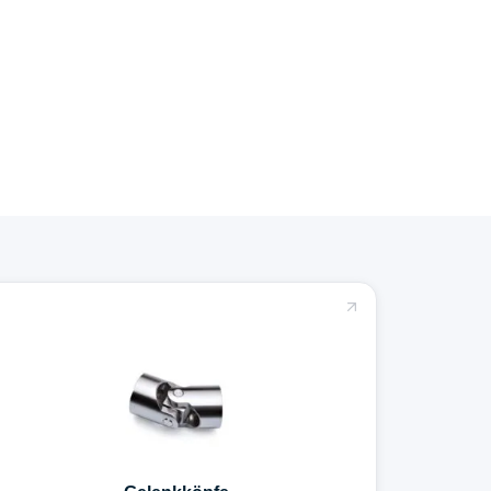
Gelenkköpfe
Gelenkige Verbindungselemente für Zug und
Druck. Für Pneumatik, Hydraulik und
Stellmechaniken.
Mehr erfahren →