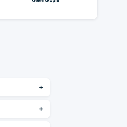
Gelenkköpfe
+
+