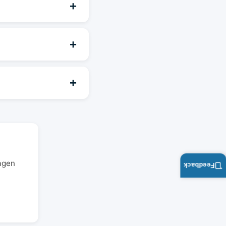
+
+
+
agen
Feedback