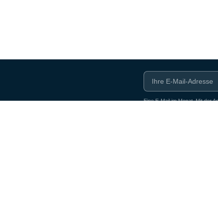
Eine E-Mail im Monat. Mit der
Unternehmen
Wissen
timent
Kontakt
Ratgeber