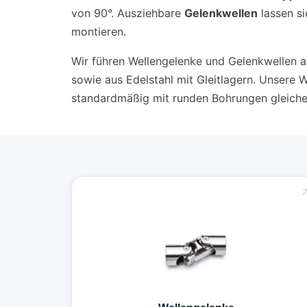
von 90°. Ausziehbare
Gelenkwellen
lassen si
montieren.
Wir führen Wellengelenke und Gelenkwellen au
sowie aus Edelstahl mit Gleitlagern. Unsere
standardmäßig mit runden Bohrungen gleiche
Wellengelenke
Einfach- und Doppelgelenke, bis 90° Winkel. Für
Werkzeug-, Lebensmittel- und
Verpackungsmaschinen.
Mehr erfahren →