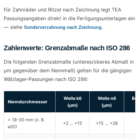
Für Zahnräder und Ritzel nach Zeichnung legt TEA
Passungsangaben direkt in die Fertigungsunterlagen ein
— siehe
.
Sonderverzahnung nach Zeichnung
Zahlenwerte: Grenzabmaße nach ISO 286
Die folgenden Grenzabmaße (unteres/oberes Abmaß in
µm gegenüber dem Nennmaß) gelten für die gängigen
Wälzlager-Passungen nach ISO 286:
Welle k6
Welle n6
Bo
Nenndurchmesser
(µm)
(µm)
> 18–30 mm (z. B.
+2 … +15
+15 … +28
0
⌀20)