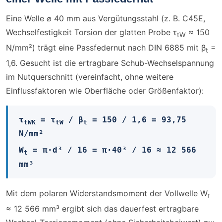
Eine Welle ⌀ 40 mm aus Vergütungsstahl (z. B. C45E,
Wechselfestigkeit Torsion der glatten Probe τ​
≈ 150
tW
N/mm²) trägt eine Passfedernut nach DIN 6885 mit β​
=
t
1,6. Gesucht ist die ertragbare Schub-Wechselspannung
im Nutquerschnitt (vereinfacht, ohne weitere
Einflussfaktoren wie Oberfläche oder Größenfaktor):
τ​
= τ​
/ β​
= 150 / 1,6 = 93,75
tWK
tW
t
N/mm²
W​
= π·d³ / 16 = π·40³ / 16 ≈ 12 566
t
mm³
Mit dem polaren Widerstandsmoment der Vollwelle W​
t
≈ 12 566 mm³ ergibt sich das dauerfest ertragbare