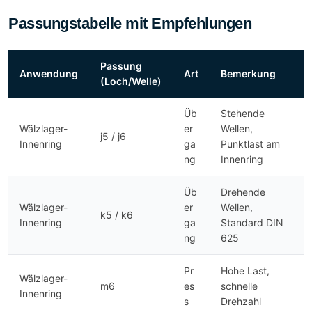
Passungstabelle mit Empfehlungen
Passung
Anwendung
Art
Bemerkung
(Loch/Welle)
Üb
Stehende
Wälzlager-
er
Wellen,
j5 / j6
Innenring
ga
Punktlast am
ng
Innenring
Üb
Drehende
Wälzlager-
er
Wellen,
k5 / k6
Innenring
ga
Standard DIN
ng
625
Pr
Hohe Last,
Wälzlager-
m6
es
schnelle
Innenring
s
Drehzahl