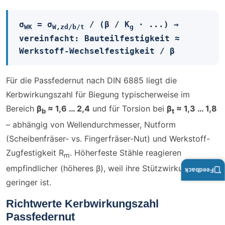
σ​
= σ​
/ (β / K​
· ...) →
WK
W,zd/b/t
g
vereinfacht: Bauteilfestigkeit ≈
Werkstoff-Wechselfestigkeit / β
Für die Passfedernut nach DIN 6885 liegt die
Kerbwirkungszahl für Biegung typischerweise im
Bereich
β​
≈ 1,6 … 2,4
und für Torsion bei
β​
≈ 1,3 … 1,8
b
t
– abhängig von Wellendurchmesser, Nutform
(Scheibenfräser- vs. Fingerfräser-Nut) und Werkstoff-
Zugfestigkeit R​
. Höherfeste Stähle reagieren
m
empfindlicher (höheres β), weil ihre Stützwirkung
Feedback
geringer ist.
Richtwerte Kerbwirkungszahl
Passfedernut