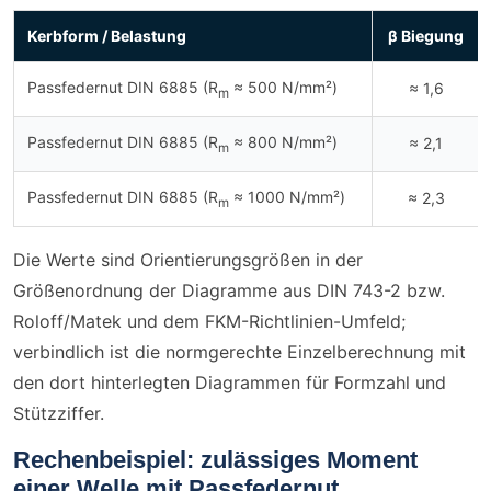
Kerbform / Belastung
β Biegung
Passfedernut DIN 6885 (R​
≈ 500 N/mm²)
≈ 1,6
m
Passfedernut DIN 6885 (R​
≈ 800 N/mm²)
≈ 2,1
m
Passfedernut DIN 6885 (R​
≈ 1000 N/mm²)
≈ 2,3
m
Die Werte sind Orientierungsgrößen in der
Größenordnung der Diagramme aus DIN 743-2 bzw.
Roloff/Matek und dem FKM-Richtlinien-Umfeld;
verbindlich ist die normgerechte Einzelberechnung mit
den dort hinterlegten Diagrammen für Formzahl und
Stützziffer.
Rechenbeispiel: zulässiges Moment
einer Welle mit Passfedernut