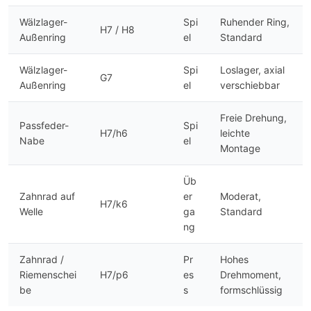
Wälzlager-
Spi
Ruhender Ring,
H7 / H8
Außenring
el
Standard
Wälzlager-
Spi
Loslager, axial
G7
Außenring
el
verschiebbar
Freie Drehung,
Passfeder-
Spi
H7/h6
leichte
Nabe
el
Montage
Üb
Zahnrad auf
er
Moderat,
H7/k6
Welle
ga
Standard
ng
Zahnrad /
Pr
Hohes
Riemenschei
H7/p6
es
Drehmoment,
be
s
formschlüssig