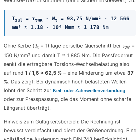
Wechsel-Torsionsmoment (ohne Sicherheitsbeiwert) zu:
T​
= τ​
· W​
= 93,75 N/mm² · 12 566
zul
tWK
t
mm³ ≈ 1,18 · 10⁶ Nmm ≈ 1 178 Nm
Ohne Kerbe (β​
= 1) läge derselbe Querschnitt bei τ​
=
t
tW
150 N/mm² und damit T ≈ 1 885 Nm. Die Passfedernut
senkt die ertragbare Torsions-Wechselbelastung also
auf rund
1 / 1,6 ≈ 62,5 %
– eine Minderung um etwa
37
%
. Das zeigt: Bei dynamisch hoch belasteten Wellen
lohnt der Schritt zur
Keil- oder Zahnwellenverbindung
oder zur Presspassung, die das Moment ohne scharfe
Längsnut überträgt.
Hinweis zum Gültigkeitsbereich: Die Rechnung ist
bewusst vereinfacht und dient der Größenordnung. Eine
vollständige Auslegung nach DIN 743 berücksichtigt