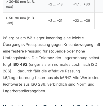
> 30–50 mm (z. B.
+2 … +18
+17 … +33
0
⌀40)
> 50–80 mm (z. B.
+2 … +21
+20 … +39
0
⌀80)
k6 ergibt am Wälzlager-Innenring eine leichte
Übergangs-/Presspassung gegen Kriechbewegung, n6
eine festere Pressung für stoßende oder hohe
Umfangslasten. Die Toleranz der Lagerbohrung selbst
folgt
ISO 492
(enger als ein normales Loch nach ISO
286) — dadurch fällt die effektive Passung
k6/Lagerbohrung fester aus als k6/H7. Alle Werte sind
Richtwerte aus ISO 286; verbindlich sind Norm und
Lagerherstellerangaben.