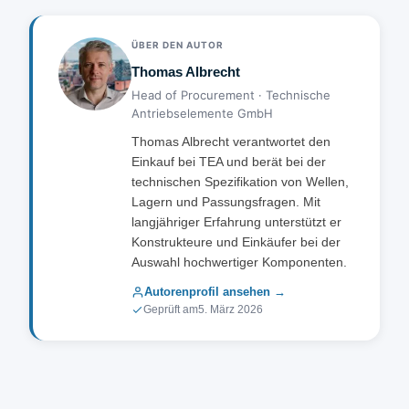
erforderlich. Passfedern sind kostengünstig und
Zähne), nicht nur auf eine Passfeder. Dies reduziert
DIN 625 und ISO 15 standardisieren diese
können hohe Drehmomente übertragen, aber der
Flächenpressung und Verschleiß. Keilwellen
Empfehlungen.
Schlitz in der Welle schwächt diese.
ÜBER DEN AUTOR
ermöglichen auch axiale Bewegung (Verschiebung)
Thomas Albrecht
entlang der Welle – das ist bei Passfedern nicht
Head of Procurement · Technische
möglich. Nachteil: Keilwellen sind teurer in der
Antriebselemente GmbH
Fertigung und schwächen die Welle nicht so stark.
Thomas Albrecht verantwortet den
Einkauf bei TEA und berät bei der
technischen Spezifikation von Wellen,
Lagern und Passungsfragen. Mit
langjähriger Erfahrung unterstützt er
Konstrukteure und Einkäufer bei der
Auswahl hochwertiger Komponenten.
Autorenprofil ansehen →
Geprüft am
5. März 2026