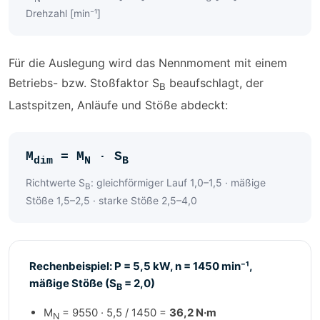
Drehzahl [min⁻¹]
Für die Auslegung wird das Nennmoment mit einem
Betriebs- bzw. Stoßfaktor S
beaufschlagt, der
B
Lastspitzen, Anläufe und Stöße abdeckt:
M
= M
· S
dim
N
B
Richtwerte S
: gleichförmiger Lauf 1,0–1,5 · mäßige
B
Stöße 1,5–2,5 · starke Stöße 2,5–4,0
Rechenbeispiel: P = 5,5 kW, n = 1450 min⁻¹,
mäßige Stöße (S
= 2,0)
B
M
= 9550 · 5,5 / 1450 =
36,2 N·m
N