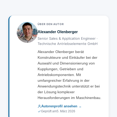
die Drehrichtung umkehrt. Bei Magnetkupplungen
Maschinenbau.
entscheidet die Bauart: Elektromagnetkupplungen
werden per Steuerstrom geschaltet,
Permanentmagnetkupplungen (wie die TEA-PMKC)
ÜBER DEN AUTOR
übertragen dauerhaft berührungslos und begrenzen
Alexander Olenberger
das Drehmoment bei Überlast selbsttätig – ohne
Senior Sales & Application Engineer ·
Steuerenergie und ohne Verschleiß.
Technische Antriebselemente GmbH
Alexander Olenberger berät
Konstrukteure und Einkäufer bei der
Auswahl und Dimensionierung von
Kupplungen, Getrieben und
Antriebskomponenten. Mit
umfangreicher Erfahrung in der
Anwendungstechnik unterstützt er bei
der Lösung komplexer
Herausforderungen im Maschinenbau.
Autorenprofil ansehen →
Geprüft am
5. März 2026