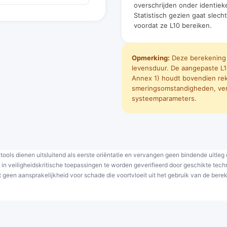
overschrijden onder identie
Statistisch gezien gaat slech
voordat ze L10 bereiken.
Opmerking:
Deze berekening 
levensduur. De aangepaste L
Annex 1) houdt bovendien re
smeringsomstandigheden, ver
systeemparameters.
ools dienen uitsluitend als eerste oriëntatie en vervangen geen bindende uitleg
k in veiligheidskritische toepassingen te worden geverifieerd door geschikte te
een aansprakelijkheid voor schade die voortvloeit uit het gebruik van de berek