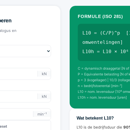
FORMULE (ISO 281)
oeren
alogus en
L10 = (C/P)^p [
omwentelingen]
L10h = L10 × 10⁶
C = dynamisch draaggetal [N of
kN
P = Equivalente belasting [N of 
p = 3 (kogellager) | 10/3 (rollage
n = bedrijfstoerental [min-¹]
L10 = nom. levensduur [10⁶ omw
kN
L10h = nom. levensduur [uren]
min⁻¹
Wat betekent L10?
eset
L10 is de bedrijfsduur die
90%