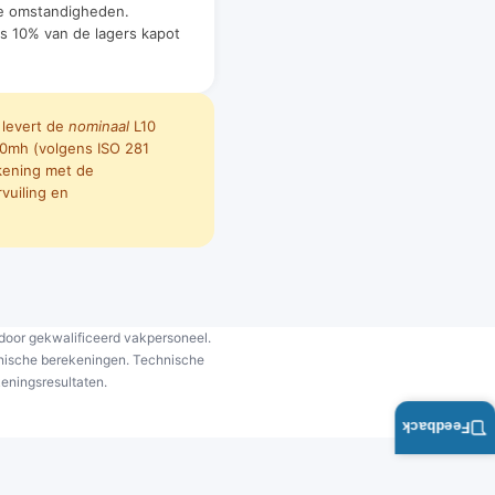
ke omstandigheden.
ts 10% van de lagers kapot
levert de
nominaal
L10
10mh (volgens ISO 281
kening met de
vuiling en
 door gekwalificeerd vakpersoneel.
chnische berekeningen. Technische
eningsresultaten.
Feedback