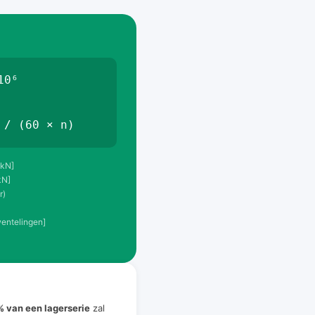
10⁶
 / (60 × n)
 kN]
kN]
r)
entelingen]
 van een lagerserie
zal