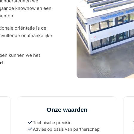
n
ondersteunen we
epgaande knowhow en een
nenten.
ionale oriëntatie is de
nvullende onafhankelijke
ppen kunnen we het
jd
.
Onze waarden
Technische precisie
Advies op basis van partnerschap