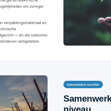
nergie en elektrische
mogelijkheden om zuiniger
n verpakkingsmateriaal en
echnische
tgericht — en die toekomst
kinderen veiligstellen.
Hanzeatisch nuchter
Samenwerki
niveau