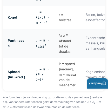
J =
r =
Bollen, bolvo
Kogel
(2/5) ·
bolstraal
eindeffectore
m · r²
r
=
dist
Excentrische
Puntmass
J = m ·
Afstand
massa's, kruk
a
r
²
tot de
dist
aanhangsels
draaias
P = spoed
[m/omw],
J = m ·
Spindel
Kogelomloopsp
m = massa
(P /
(lin.→red.)
trapeziumspin
van de
2π)²
Feedback
meenemer
Alle formules zijn van toepassing op rotatie rond de symmetrieas (centrale
as). Voor andere rotatieassen geldt de verhouding van Steiner: J = J
+ m-
S
d² (d = afstand tussen de zwaartepuntas en de rotatieas).