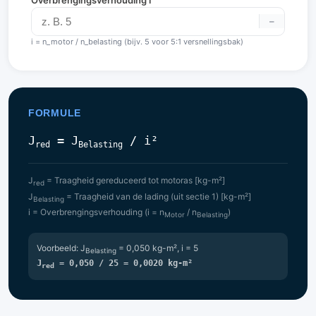
–
i = n_motor / n_belasting (bijv. 5 voor 5:1 versnellingsbak)
FORMULE
J
= J
/ i²
red
Belasting
J
= Traagheid gereduceerd tot motoras [kg-m²]
red
J
= Traagheid van de lading (uit sectie 1) [kg-m²]
Belasting
i = Overbrengingsverhouding (i = n
/ n
)
Motor
Belasting
Voorbeeld: J
= 0,050 kg-m², i = 5
Belasting
J
= 0,050 / 25 = 0,0020 kg-m²
red