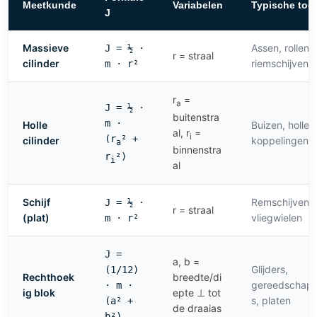
Meetkunde
Variabelen
Typische toe
J
Massieve
Assen, rollen,
J = ½ ·
r = straal
cilinder
riemschijven
m · r²
r
=
a
J = ½ ·
buitenstra
m ·
Holle
Buizen, holle 
al, r
=
i
(r
² +
cilinder
koppelingen
a
binnenstra
r
²)
i
al
Schijf
Remschijven,
J = ½ ·
r = straal
(plat)
vliegwielen
m · r²
J =
a, b =
Glijders,
(1/12)
Rechthoek
breedte/di
gereedschap
· m ·
ig blok
epte ⊥ tot
s, platen
(a² +
de draaias
b²)