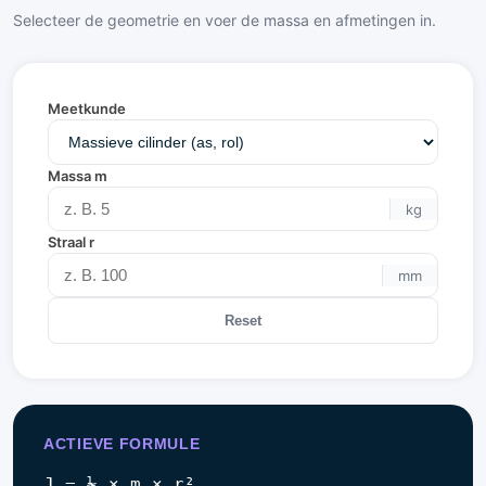
Selecteer de geometrie en voer de massa en afmetingen in.
Meetkunde
Massa m
kg
Straal r
mm
Reset
ACTIEVE FORMULE
J = ½ × m × r²