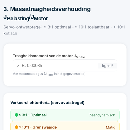
3. Massatraagheidsverhouding
J
/J
Belasting
Motor
Servo-ontwerpregel: ≤ 3:1 optimaal - ≤ 10:1 toelaatbaar - > 10:1
kritisch
Traagheidsmoment van de motor J
Motor
kg-m²
Van motorcatalogus (J
in het gegevensblad)
Rotor
Verkeerslichtcriteria (servovuistregel)
≤ 3:1 - Optimaal
Zeer dynamisch
≤ 10:1 - Grenswaarde
Matig