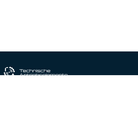
Industriële uitrustingspartner sinds 1964
Gecertificeerd conform DIN EN ISO 9001:2015
Producten
Productportfolio