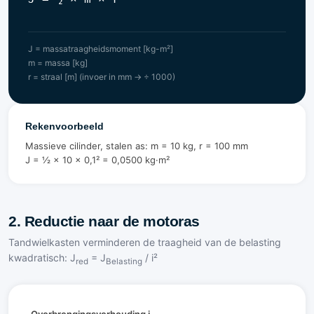
J = massatraagheidsmoment [kg-m²]
m = massa [kg]
r = straal [m] (invoer in mm → ÷ 1000)
Rekenvoorbeeld
Massieve cilinder, stalen as: m = 10 kg, r = 100 mm
J = ½ × 10 × 0,1² = 0,0500 kg·m²
2. Reductie naar de motoras
Tandwielkasten verminderen de traagheid van de belasting
kwadratisch: J
= J
/ i²
red
Belasting
Overbrengingsverhouding i