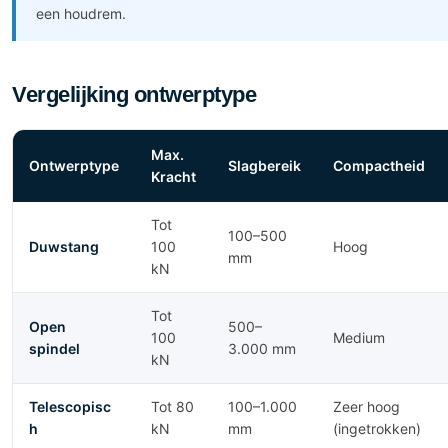
een houdrem.
Vergelijking ontwerptype
Max.
Ontwerptype
Slagbereik
Compactheid
Kracht
Tot
100–500
Duwstang
100
Hoog
mm
kN
Tot
Open
500–
100
Medium
spindel
3.000 mm
kN
Telescopisc
Tot 80
100–1.000
Zeer hoog
h
kN
mm
(ingetrokken)