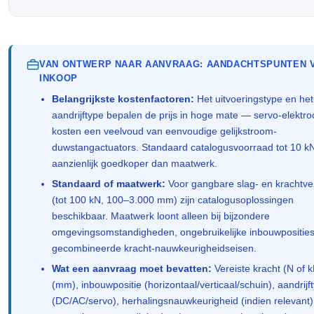
VAN ONTWERP NAAR AANVRAAG: AANDACHTSPUNTEN 
INKOOP
Belangrijkste kostenfactoren:
Het uitvoeringstype en het
aandrijftype bepalen de prijs in hoge mate — servo-elektroc
kosten een veelvoud van eenvoudige gelijkstroom-
duwstangactuators. Standaard catalogusvoorraad tot 10 kN
aanzienlijk goedkoper dan maatwerk.
Standaard of maatwerk:
Voor gangbare slag- en krachtve
(tot 100 kN, 100–3.000 mm) zijn catalogusoplossingen
beschikbaar. Maatwerk loont alleen bij bijzondere
omgevingsomstandigheden, ongebruikelijke inbouwposities
gecombineerde kracht-nauwkeurigheidseisen.
Wat een aanvraag moet bevatten:
Vereiste kracht (N of k
(mm), inbouwpositie (horizontaal/verticaal/schuin), aandrijf
(DC/AC/servo), herhalingsnauwkeurigheid (indien relevant)