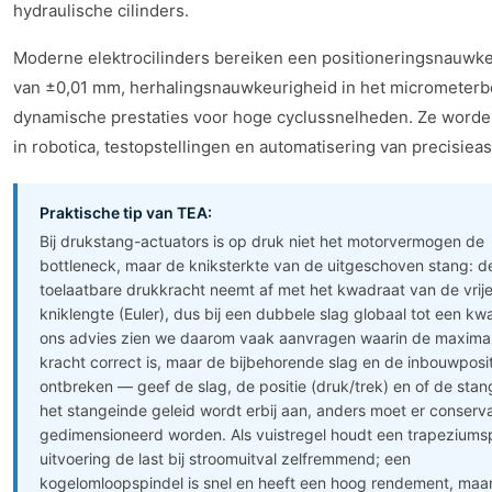
hydraulische cilinders.
Moderne elektrocilinders bereiken een positioneringsnauwk
van ±0,01 mm, herhalingsnauwkeurigheid in het micrometerb
dynamische prestaties voor hoge cyclussnelheden. Ze worde
in robotica, testopstellingen en automatisering van precisie
Praktische tip van TEA:
Bij drukstang-actuators is op druk niet het motorvermogen de
bottleneck, maar de kniksterkte van de uitgeschoven stang: d
toelaatbare drukkracht neemt af met het kwadraat van de vrij
kniklengte (Euler), dus bij een dubbele slag globaal tot een kwa
ons advies zien we daarom vaak aanvragen waarin de maxima
kracht correct is, maar de bijbehorende slag en de inbouwposit
ontbreken — geef de slag, de positie (druk/trek) en of de stan
het stangeinde geleid wordt erbij aan, anders moet er conserva
gedimensioneerd worden. Als vuistregel houdt een trapeziums
uitvoering de last bij stroomuitval zelfremmend; een
kogelomloopspindel is snel en heeft een hoog rendement, maar