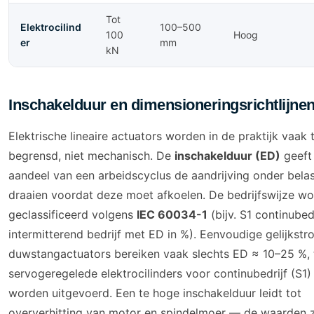
Tot
Elektrocilind
100–500
100
Hoog
er
mm
kN
Inschakelduur en dimensioneringsrichtlijne
Elektrische lineaire actuators worden in de praktijk vaak
begrensd, niet mechanisch. De
inschakelduur (ED)
geeft
aandeel van een arbeidscyclus de aandrijving onder bela
draaien voordat deze moet afkoelen. De bedrijfswijze wo
geclassificeerd volgens
IEC 60034-1
(bijv. S1 continubedr
intermitterend bedrijf met ED in %). Eenvoudige gelijkst
duwstangactuators bereiken vaak slechts ED ≈ 10–25 %, t
servogeregelede elektrocilinders voor continubedrijf (S1
worden uitgevoerd. Een te hoge inschakelduur leidt tot
oververhitting van motor en spindelmoer — de waarden z