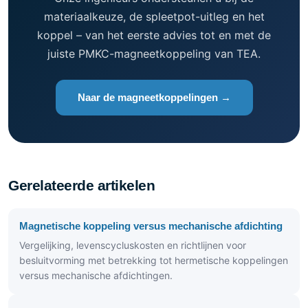
materiaalkeuze, de spleetpot-uitleg en het
koppel – van het eerste advies tot en met de
juiste PMKC-magneetkoppeling van TEA.
Naar de magneetkoppelingen →
Gerelateerde artikelen
Magnetische koppeling versus mechanische afdichting
Vergelijking, levenscycluskosten en richtlijnen voor
besluitvorming met betrekking tot hermetische koppelingen
versus mechanische afdichtingen.