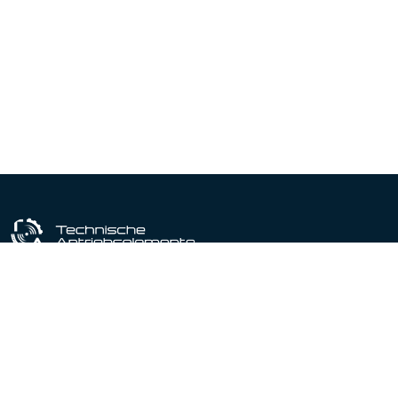
Industriële uitrustingspartner sinds 1964
Gecertificeerd conform DIN EN ISO 9001:2015
Producten