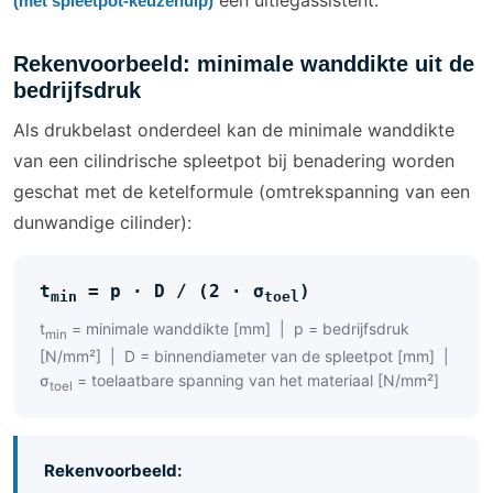
een uitlegassistent.
(met spleetpot-keuzehulp)
Rekenvoorbeeld: minimale wanddikte uit de
bedrijfsdruk
Als drukbelast onderdeel kan de minimale wanddikte
van een cilindrische spleetpot bij benadering worden
geschat met de ketelformule (omtrekspanning van een
dunwandige cilinder):
t
= p · D / (2 · σ
)
min
toel
t
= minimale wanddikte [mm] | p = bedrijfsdruk
min
[N/mm²] | D = binnendiameter van de spleetpot [mm] |
σ
= toelaatbare spanning van het materiaal [N/mm²]
toel
Rekenvoorbeeld: