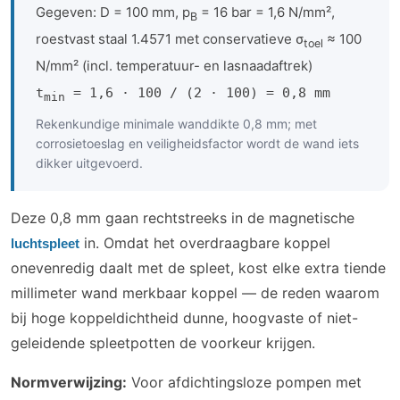
Gegeven: D = 100 mm, p
= 16 bar = 1,6 N/mm²,
B
roestvast staal 1.4571 met conservatieve σ
≈ 100
toel
N/mm² (incl. temperatuur- en lasnaadaftrek)
t
= 1,6 · 100 / (2 · 100) = 0,8 mm
min
Rekenkundige minimale wanddikte 0,8 mm; met
corrosietoeslag en veiligheidsfactor wordt de wand iets
dikker uitgevoerd.
Deze 0,8 mm gaan rechtstreeks in de magnetische
in. Omdat het overdraagbare koppel
luchtspleet
onevenredig daalt met de spleet, kost elke extra tiende
millimeter wand merkbaar koppel — de reden waarom
bij hoge koppeldichtheid dunne, hoogvaste of niet-
geleidende spleetpotten de voorkeur krijgen.
Normverwijzing:
Voor afdichtingsloze pompen met