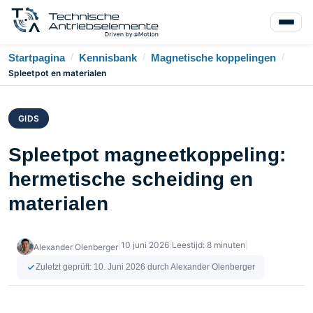
/
/
/
Startpagina
Kennisbank
Magnetische koppelingen
Spleetpot en materialen
GIDS
Spleetpot magneetkoppeling:
hermetische scheiding en
materialen
|
10 juni 2026
|
Leestijd: 8 minuten
|
Alexander Olenberger
Zuletzt geprüft:
10. Juni 2026
durch Alexander Olenberger