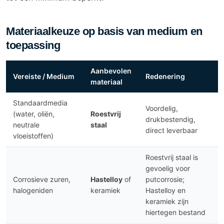
Materiaalkeuze op basis van medium en
toepassing
Aanbevolen
Vereiste / Medium
Redenering
materiaal
Standaardmedia
Voordelig,
(water, oliën,
Roestvrij
drukbestendig,
neutrale
staal
direct leverbaar
vloeistoffen)
Roestvrij staal is
gevoelig voor
Corrosieve zuren,
Hastelloy
of
putcorrosie;
halogeniden
keramiek
Hastelloy en
keramiek zijn
hiertegen bestand