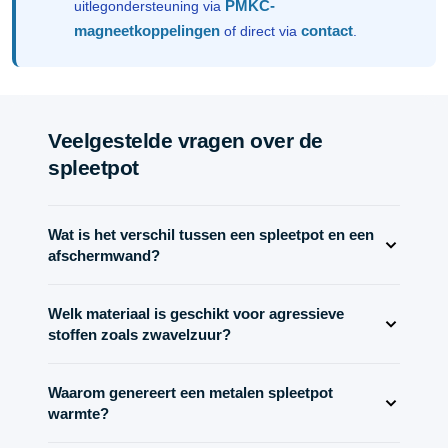
PMKC-
uitlegondersteuning via
magneetkoppelingen
contact
of direct via
.
Veelgestelde vragen over de
spleetpot
Wat is het verschil tussen een spleetpot en een
afschermwand?
Beide termen verwijzen naar hetzelfde onderdeel: de
Welk materiaal is geschikt voor agressieve
niet-magnetische wand die de binnen- en buitenrotor
stoffen zoals zwavelzuur?
van een magneetkoppeling van elkaar scheidt en het
medium hermetisch afsluit van de aandrijfzijde.
Bij zeer agressieve media zijn Hastelloy of keramiek
„Spalttopf“ is de gangbare term in de pomp- en
Waarom genereert een metalen spleetpot
(zirkoniumoxide) de eerste keuze. Hastelloy biedt de
warmte?
procestechniek (vanwege de potvormige constructie),
hoogste corrosiebestendigheid tegen zuren en
„begrenzingswand“ wordt vooral gebruikt bij compacte
halogeniden en heeft tegelijkertijd een hoge