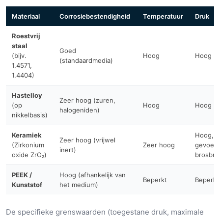
Materiaal
Corrosiebestendigheid
Temperatuur
Druk
Roestvrij
staal
Goed
(bijv.
Hoog
Hoog
(standaardmedia)
1.4571,
1.4404)
Hastelloy
Zeer hoog (zuren,
(op
Hoog
Hoog
halogeniden)
nikkelbasis)
Keramiek
Hoog, m
Zeer hoog (vrijwel
(Zirkonium
Zeer hoog
gevoeli
inert)
oxide ZrO₂)
brosbre
PEEK /
Hoog (afhankelijk van
Beperkt
Beperkt
Kunststof
het medium)
De specifieke grenswaarden (toegestane druk, maximale