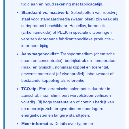
tijdig aan en houd rekening met fabricagetijd.
Standaard vs. maatwerk:
Spleetpotten van roestvrij
staal voor standaardmedia (water, oliën) zijn vaak als
serieproduct beschikbaar. Hastelloy, keramiek
(zirkoniumoxide) of PEEK in speciale uitvoeringen
vereisen doorgaans fabrikantspecifieke productie –
informeer tijdig.
Aanvraagchecklist:
Transportmedium (chemische
naam en concentratie), bedrijfsdruk en -temperatuur
(max. en typisch), nominaal koppel en toerental,
gewenst materiaal (of eisenprofiel), inbouwmaat of
bestaande koppeling als referentie.
TCO-tip:
Een keramische spleetpot is duurder in
aanschaf, maar elimineert wervelstroomverliezen
volledig. Bij hoge toerentallen of continu bedrijf kan
de meerprijs zich terugverdienen door lagere
energiekosten en langere standtijden.
Meer informatie:
Details over typen en