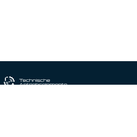
Industriële uitrustingspartner sinds 1964
Gecertificeerd conform DIN EN ISO 9001:2015
Producten