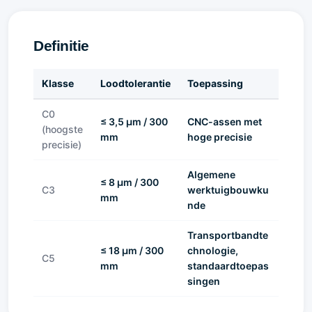
Definitie
Klasse
Loodtolerantie
Toepassing
C0
≤ 3,5 µm / 300
CNC-assen met
(hoogste
mm
hoge precisie
precisie)
Algemene
≤ 8 µm / 300
C3
werktuigbouwku
mm
nde
Transportbandte
≤ 18 µm / 300
chnologie,
C5
mm
standaardtoepas
singen