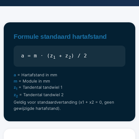
Formule standaard hartafstand
a = m · (z
+ z
) / 2
1
2
a
= Hartafstand in mm
m
= Module in mm
z
= Tandental tandwiel 1
1
z
= Tandental tandwiel 2
2
Geldig voor standaardvertanding (x1 + x2 = 0, geen
gewijzigde hartafstand).