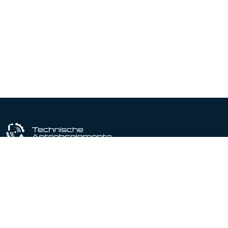
Industriële uitrustingspartner sinds 1964
Gecertificeerd conform DIN EN ISO 9001:2015
Producten