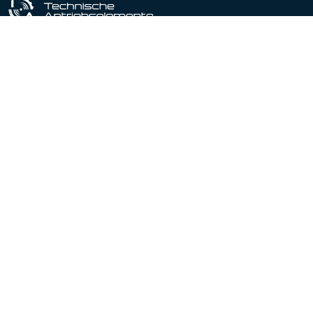
Industriële uitrustingspartner sinds 1964
Gecertificeerd conform DIN EN ISO 9001:2015
Producten
Productportfolio
Lineaire actuatoren
Lineaire geleidingen
Spindelhef elementen
Motoren
Tandwielkasten
Koppelingen & Vrijlooplagers
Machinetoebehoren