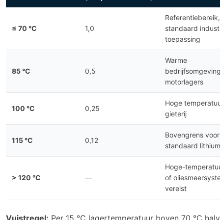
Referentiebereik,
≤ 70 °C
1,0
standaard industr
toepassing
Warme
85 °C
0,5
bedrijfsomgeving
motorlagers
Hoge temperatuu
100 °C
0,25
gieterij
Bovengrens voor
115 °C
0,12
standaard lithiu
Hoge-temperatu
> 120 °C
—
of oliesmeersys
vereist
Vuistregel:
Per 15 °C lagertemperatuur boven 70 °C halv