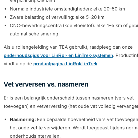
verplaatsingsafstand
Normale industriële omstandigheden: elke 20–50 km
Zware belasting of vervuiling: elke 5–20 km
CNC-bewerkingscentra (koelvloeistof): elke 1–5 km of geb
automatische smering
Als u rollengeleiding van TEA gebruikt, raadpleeg dan onze
. Productin
onderhoudsgids voor LinRol- en LinTrek-systemen
vindt u op de
.
productpagina LinRol/LinTrek
Vet verversen vs. nasmeren
Er is een belangrijk onderscheid tussen nasmeren (vers vet
toevoegen) en vetverversing (het oude vet volledig vervange
Nasmering:
Een bepaalde hoeveelheid vers vet toevoege
het oude vet te verwijderen. Wordt toegepast tijdens norm
onderhoudsintervallen.