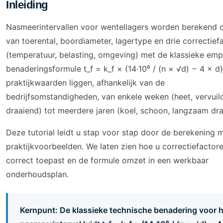
Inleiding
Nasmeerintervallen voor wentellagers worden berekend 
van toerental, boordiameter, lagertype en drie correctief
(temperatuur, belasting, omgeving) met de klassieke emp
benaderingsformule t_f = k_f × (14·10⁶ / (n × √d) − 4 × d)
praktijkwaarden liggen, afhankelijk van de
bedrijfsomstandigheden, van enkele weken (heet, vervuild
draaiend) tot meerdere jaren (koel, schoon, langzaam dra
Deze tutorial leidt u stap voor stap door de berekening 
praktijkvoorbeelden. We laten zien hoe u correctiefactor
correct toepast en de formule omzet in een werkbaar
onderhoudsplan.
Kernpunt: De klassieke technische benadering voor h