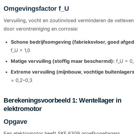
Omgevingsfactor f_U
Vervuiling, vocht en zoutinvloed verminderen de vetleve
door verontreiniging en corrosie:
Schone bedrijfsomgeving (fabrieksvloer, goed afged
f_U = 1,0
Matige vervuiling (stoffig maar beschermd):
f_U = 0,
Extreme vervuiling (mijnbouw, vochtige buitenlagers
= 0,2–0,3
Berekeningsvoorbeeld 1: Wentellager in
elektromotor
Opgave
Een elektromotor heeft SKF 6309 groefkogellagers