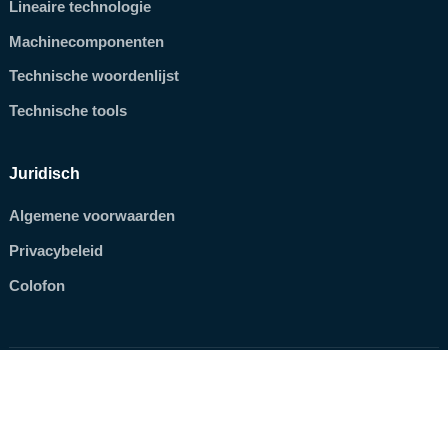
Lineaire technologie
Machinecomponenten
Technische woordenlijst
Technische tools
Juridisch
Algemene voorwaarden
Privacybeleid
Colofon
© 2026 Technische Antriebselemente GmbH. Alle rechten
voorbehouden. · Drukfouten en technische wijzigingen
voorbehouden.