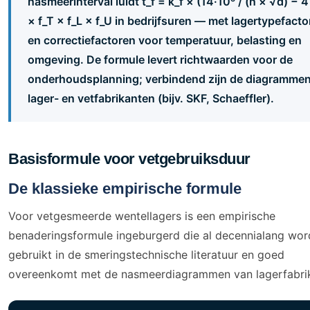
nasmeerinterval luidt t_f = k_f × (14·10⁶ / (n × √d) − 4
× f_T × f_L × f_U in bedrijfsuren — met lagertypefacto
en correctiefactoren voor temperatuur, belasting en
omgeving. De formule levert richtwaarden voor de
onderhoudsplanning; verbindend zijn de diagramme
lager- en vetfabrikanten (bijv. SKF, Schaeffler).
Basisformule voor vetgebruiksduur
De klassieke empirische formule
Voor vetgesmeerde wentellagers is een empirische
benaderingsformule ingeburgerd die al decennialang wor
gebruikt in de smeringstechnische literatuur en goed
overeenkomt met de nasmeerdiagrammen van lagerfabri