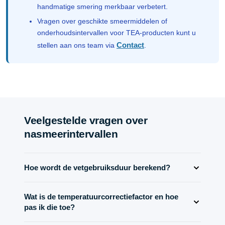
handmatige smering merkbaar verbetert.
Vragen over geschikte smeermiddelen of
onderhoudsintervallen voor TEA-producten kunt u
Contact
stellen aan ons team via
.
Veelgestelde vragen over
nasmeerintervallen
Hoe wordt de vetgebruiksduur berekend?
De klassieke empirische formule luidt: t_f = k_f x
Wat is de temperatuurcorrectiefactor en hoe
(14.000.000 / (n x wortel(d)) - 4 x d) x f_T x f_L x f_U
pas ik die toe?
[bedrijfsuren], waarbij n = toerental (rpm), d =
boordiameter (mm), k_f = 10 voor groefkogellagers, 5