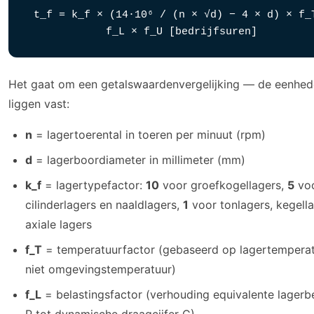
t_f = k_f × (14·10⁶ / (n × √d) − 4 × d) × f_
f_L × f_U [bedrijfsuren]
Het gaat om een getalswaardenvergelijking — de eenhe
liggen vast:
n
= lagertoerental in toeren per minuut (rpm)
d
= lagerboordiameter in millimeter (mm)
k_f
= lagertypefactor:
10
voor groefkogellagers,
5
vo
cilinderlagers en naaldlagers,
1
voor tonlagers, kegell
axiale lagers
f_T
= temperatuurfactor (gebaseerd op lagertemperat
niet omgevingstemperatuur)
f_L
= belastingsfactor (verhouding equivalente lagerb