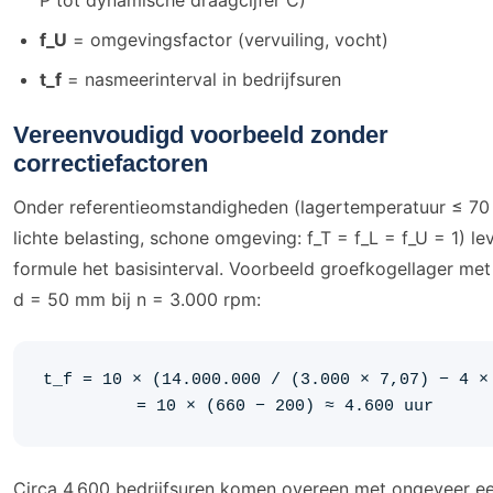
P tot dynamische draagcijfer C)
f_U
= omgevingsfactor (vervuiling, vocht)
t_f
= nasmeerinterval in bedrijfsuren
Vereenvoudigd voorbeeld zonder
correctiefactoren
Onder referentieomstandigheden (lagertemperatuur ≤ 70
lichte belasting, schone omgeving: f_T = f_L = f_U = 1) le
formule het basisinterval. Voorbeeld groefkogellager met
d = 50 mm bij n = 3.000 rpm:
t_f = 10 × (14.000.000 / (3.000 × 7,07) − 4 ×
= 10 × (660 − 200) ≈ 4.600 uur
Circa 4.600 bedrijfsuren komen overeen met ongeveer ee