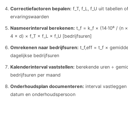
Correctiefactoren bepalen:
f_T, f_L, f_U uit tabellen o
ervaringswaarden
Nasmeerinterval berekenen:
t_f = k_f × (14·10⁶ / (n 
4 × d) × f_T × f_L × f_U [bedrijfsuren]
Omrekenen naar bedrijfsuren:
t_f,eff = t_f × gemidd
dagelijkse bedrijfsuren
Kalenderinterval vaststellen:
berekende uren ÷ gemi
bedrijfsuren per maand
Onderhoudsplan documenteren:
interval vastleggen
datum en onderhoudspersoon