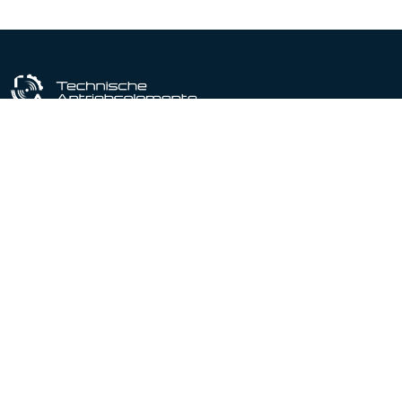
Industriële uitrustingspartner sinds 1964
Gecertificeerd conform DIN EN ISO 9001:2015
Producten
Productportfolio
Lineaire actuatoren
Lineaire geleidingen
Spindelhef elementen
Motoren