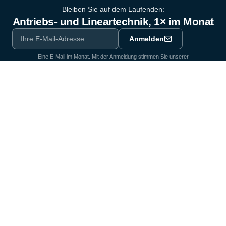
Bleiben Sie auf dem Laufenden:
Antriebs- und Lineartechnik, 1× im Monat
Anmelden
Eine E-Mail im Monat. Mit der Anmeldung stimmen Sie unserer
Datenschutzerklärung
zu.
Ausrüstungspartner der Industrie seit 1964
Zertifiziert nach DIN EN ISO 9001:2015
Produkte