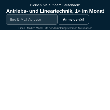
Bleiben Sie auf dem Laufenden:
Antriebs- und Lineartechnik, 1× im Monat
Anmelden
Eine E-Mail im Monat. Mit der Anmeldung stimmen Sie unserer
Datenschutzerklärung
zu.
Ausrüstungspartner der Industrie seit 1964
Zertifiziert nach DIN EN ISO 9001:2015
Produkte