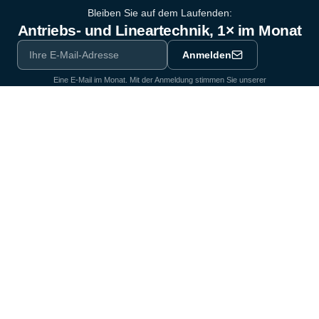
Bleiben Sie auf dem Laufenden:
Antriebs- und Lineartechnik, 1× im Monat
Anmelden
Eine E-Mail im Monat. Mit der Anmeldung stimmen Sie unserer
Datenschutzerklärung
zu.
Ausrüstungspartner der Industrie seit 1964
Zertifiziert nach DIN EN ISO 9001:2015
Produkte