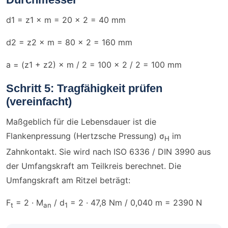
d1 = z1 × m = 20 × 2 = 40 mm
d2 = z2 × m = 80 × 2 = 160 mm
a = (z1 + z2) × m / 2 = 100 × 2 / 2 = 100 mm
Schritt 5: Tragfähigkeit prüfen
(vereinfacht)
Maßgeblich für die Lebensdauer ist die
Flankenpressung (Hertzsche Pressung) σ
im
H
Zahnkontakt. Sie wird nach ISO 6336 / DIN 3990 aus
der Umfangskraft am Teilkreis berechnet. Die
Umfangskraft am Ritzel beträgt:
F
= 2 · M
/ d
= 2 · 47,8 Nm / 0,040 m = 2390 N
t
an
1