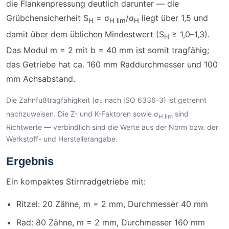
die Flankenpressung deutlich darunter — die
Grübchensicherheit S
= σ
/σ
liegt über 1,5 und
H
H lim
H
damit über dem üblichen Mindestwert (S
≥ 1,0–1,3).
H
Das Modul m = 2 mit b = 40 mm ist somit tragfähig;
das Getriebe hat ca. 160 mm Raddurchmesser und 100
mm Achsabstand.
Die Zahnfußtragfähigkeit (σ
nach ISO 6336-3) ist getrennt
F
nachzuweisen. Die Z- und K-Faktoren sowie σ
sind
H lim
Richtwerte — verbindlich sind die Werte aus der Norm bzw. der
Werkstoff- und Herstellerangabe.
Ergebnis
Ein kompaktes Stirnradgetriebe mit:
Ritzel: 20 Zähne, m = 2 mm, Durchmesser 40 mm
Rad: 80 Zähne, m = 2 mm, Durchmesser 160 mm