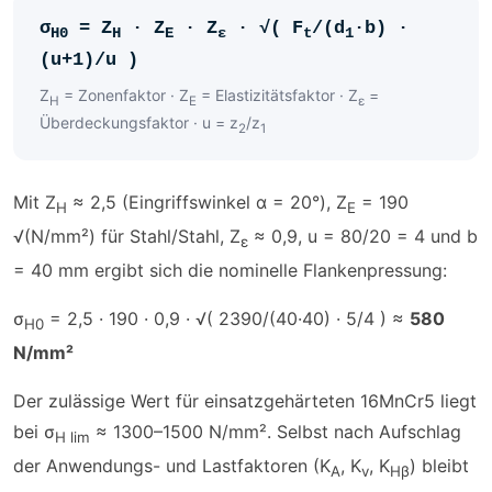
σ
= Z
· Z
· Z
· √( F
/(d
·b) ·
H0
H
E
ε
t
1
(u+1)/u )
Z
= Zonenfaktor · Z
= Elastizitätsfaktor · Z
=
H
E
ε
Überdeckungsfaktor · u = z
/z
2
1
Mit Z
≈ 2,5 (Eingriffswinkel α = 20°), Z
= 190
H
E
√(N/mm²) für Stahl/Stahl, Z
≈ 0,9, u = 80/20 = 4 und b
ε
= 40 mm ergibt sich die nominelle Flankenpressung:
σ
= 2,5 · 190 · 0,9 · √( 2390/(40·40) · 5/4 ) ≈
580
H0
N/mm²
Der zulässige Wert für einsatzgehärteten 16MnCr5 liegt
bei σ
≈ 1300–1500 N/mm². Selbst nach Aufschlag
H lim
der Anwendungs- und Lastfaktoren (K
, K
, K
) bleibt
A
v
Hβ