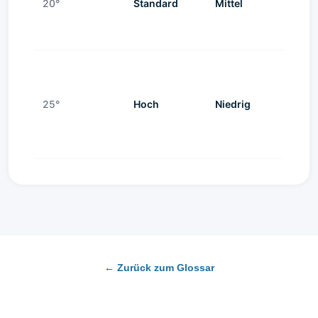
20°
Standard
Mittel
Mitt
25°
Hoch
Niedrig
Höh
← Zurück zum Glossar