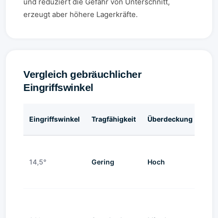
und reduziert die Gefahr von Unterschnitt,
erzeugt aber höhere Lagerkräfte.
Vergleich gebräuchlicher
Eingriffswinkel
Eingriffswinkel
Tragfähigkeit
Überdeckung
Lag
14,5°
Gering
Hoch
Nie