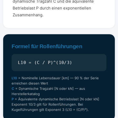
dynamische Tragzahl C und die äquivalente
Betriebslast P durch einen exponentiellen
Zusammenhang.
Formel für Rollenführungen
L10 = (C / P)^(10/3)
L10
= Nominelle Lebensdauer [km] — 90 % der Serie
erreichen diesen Wert
C
= Dynamische Tragzahl [N oder kN] — aus
Herstellerkatalog
P
= Äquivalente dynamische Betriebslast [N oder kN]
Exponent 10/3 gilt für Rollenführungen. Bei
Kugelführungen gilt Exponent 3 (L10 = (C/P)³).