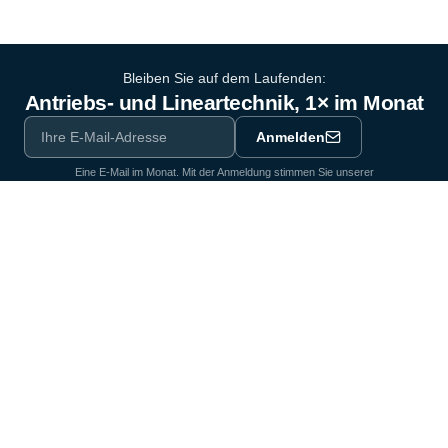
Bleiben Sie auf dem Laufenden:
Antriebs- und Lineartechnik, 1× im Monat
Anmelden
Eine E-Mail im Monat. Mit der Anmeldung stimmen Sie unserer
Datenschutzerklärung
zu.
Ausrüstungspartner der Industrie seit 1964
Zertifiziert nach DIN EN ISO 9001:2015