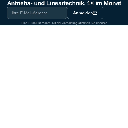
Antriebs- und Lineartechnik, 1× im Monat
Anmelden
Eine E-Mail im Monat. Mit der Anmeldung stimmen Sie unserer
Datenschutzerklärung
zu.
Ausrüstungspartner der Industrie seit 1964
Zertifiziert nach DIN EN ISO 9001:2015
Produkte