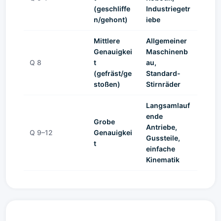
(geschliffe
Industriegetr
n/gehont)
iebe
Mittlere
Allgemeiner
Genauigkei
Maschinenb
Q 8
t
au,
(gefräst/ge
Standard-
stoßen)
Stirnräder
Langsamlauf
ende
Grobe
Antriebe,
Q 9–12
Genauigkei
Gussteile,
t
einfache
Kinematik