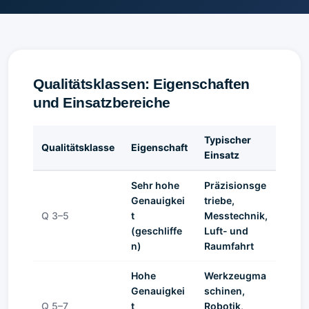
Qualitätsklassen: Eigenschaften
und Einsatzbereiche
Typischer
Qualitätsklasse
Eigenschaft
Einsatz
Sehr hohe
Präzisionsge
Genauigkei
triebe,
Q 3–5
t
Messtechnik,
(geschliffe
Luft- und
n)
Raumfahrt
Hohe
Werkzeugma
Genauigkei
schinen,
Q 5–7
t
Robotik,