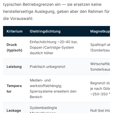
typischen Betriebsgrenzen ein — sie ersetzen keine
herstellerseitige Auslegung, geben aber den Rahmen für
die Vorauswahl:
Kriterium
Gleitringdichtung
Magnetkupp
Einfachdichtung ~20–40 bar,
Druck
Spalttopf-ab
Doppel-/Cartridge-System
(typisch)
(Sonderbauar
deutlich höher
Wirtschaftlic
Leistung
Praktisch unbegrenzt
Sonderbauar
Medien- und
Begrenzt dur
Tempera
werkstoffabhängig;
je nach Güte
tur
Sperrsysteme erweitern den
~250–350 °C
Bereich
Systembedingte
Leckage
Null (bei inta