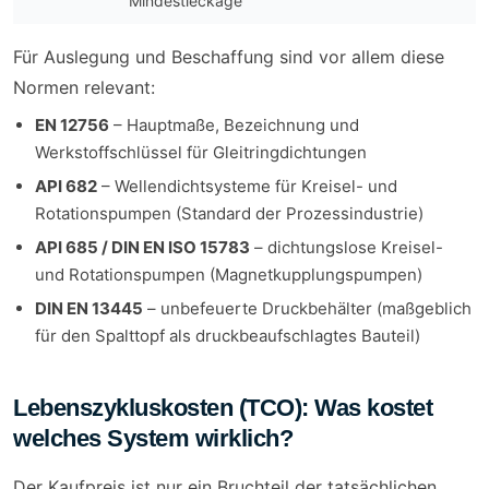
Mindestleckage
Für Auslegung und Beschaffung sind vor allem diese
Normen relevant:
EN 12756
– Hauptmaße, Bezeichnung und
Werkstoffschlüssel für Gleitringdichtungen
API 682
– Wellendichtsysteme für Kreisel- und
Rotationspumpen (Standard der Prozessindustrie)
API 685 / DIN EN ISO 15783
– dichtungslose Kreisel-
und Rotationspumpen (Magnetkupplungspumpen)
DIN EN 13445
– unbefeuerte Druckbehälter (maßgeblich
für den Spalttopf als druckbeaufschlagtes Bauteil)
Lebenszykluskosten (TCO): Was kostet
welches System wirklich?
Der Kaufpreis ist nur ein Bruchteil der tatsächlichen