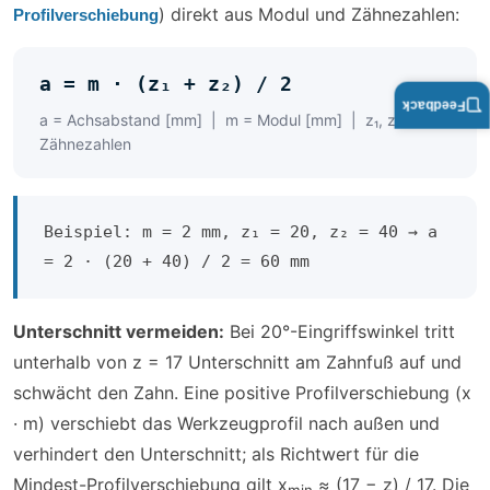
) direkt aus Modul und Zähnezahlen:
Profilverschiebung
a = m · (z₁ + z₂) / 2
Feedback
a = Achsabstand [mm] | m = Modul [mm] | z₁, z₂ =
Zähnezahlen
Beispiel: m = 2 mm, z₁ = 20, z₂ = 40 → a
= 2 · (20 + 40) / 2 = 60 mm
Unterschnitt vermeiden:
Bei 20°-Eingriffswinkel tritt
unterhalb von z = 17 Unterschnitt am Zahnfuß auf und
schwächt den Zahn. Eine positive Profilverschiebung (x
· m) verschiebt das Werkzeugprofil nach außen und
verhindert den Unterschnitt; als Richtwert für die
Mindest-Profilverschiebung gilt x
≈ (17 − z) / 17. Die