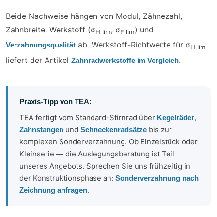
Beide Nachweise hängen von Modul, Zähnezahl,
Zahnbreite, Werkstoff (σ
, σ
) und
H lim
F lim
ab. Werkstoff-Richtwerte für σ
Verzahnungsqualität
H lim
liefert der Artikel
.
Zahnradwerkstoffe im Vergleich
Praxis-Tipp von TEA:
TEA fertigt vom Standard-Stirnrad über
,
Kegelräder
und
bis zur
Zahnstangen
Schneckenradsätze
komplexen Sonderverzahnung. Ob Einzelstück oder
Kleinserie — die Auslegungsberatung ist Teil
unseres Angebots. Sprechen Sie uns frühzeitig in
der Konstruktionsphase an:
Sonderverzahnung nach
.
Zeichnung anfragen