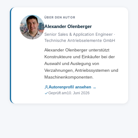
besondere Werkstoffe oder Beschichtungen gefordert
Für leise, hochdrehende oder präzisionskritische
sind, hohe Stückzahlen eine optimierte Geometrie
Anwendungen sind Qualitäten 5–7 üblich;
rechtfertigen oder das Bauteil in eine bestehende
ÜBER DEN AUTOR
Messmaschinentechnik und Robotik fordern manchmal
Maschine integriert werden muss. TEA fertigt
Alexander Olenberger
3–4. Höhere Qualität bedeutet engere
Sonderverzahnungen als Einzelstück bis Kleinserie.
Senior Sales & Application Engineer ·
Fertigungstoleranzen und steigert die Kosten
Technische Antriebselemente GmbH
überproportional – nur so genau auslegen wie nötig.
Alexander Olenberger unterstützt
Konstrukteure und Einkäufer bei der
Auswahl und Auslegung von
Verzahnungen, Antriebssystemen und
Maschinenkomponenten.
Autorenprofil ansehen →
Geprüft am
10. Juni 2026