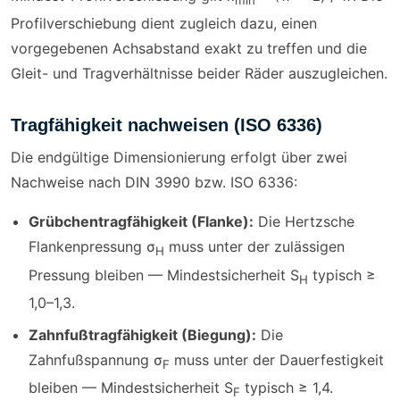
min
Profilverschiebung dient zugleich dazu, einen
vorgegebenen Achsabstand exakt zu treffen und die
Gleit- und Tragverhältnisse beider Räder auszugleichen.
Tragfähigkeit nachweisen (ISO 6336)
Die endgültige Dimensionierung erfolgt über zwei
Nachweise nach DIN 3990 bzw. ISO 6336:
Grübchentragfähigkeit (Flanke):
Die Hertzsche
Flankenpressung σ
muss unter der zulässigen
H
Pressung bleiben — Mindestsicherheit S
typisch ≥
H
1,0–1,3.
Zahnfußtragfähigkeit (Biegung):
Die
Zahnfußspannung σ
muss unter der Dauerfestigkeit
F
bleiben — Mindestsicherheit S
typisch ≥ 1,4.
F