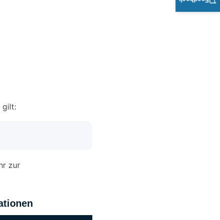
Feedback
gilt:
hr zur
ationen