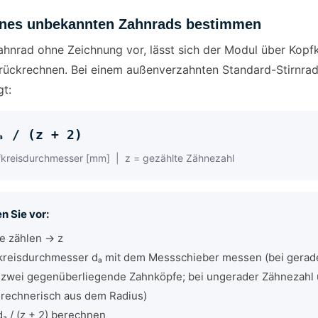
ines unbekannten Zahnrads bestimmen
Zahnrad ohne Zeichnung vor, lässt sich der Modul über Kop
rückrechnen. Bei einem außenverzahnten Standard-Stirnrad g
gt:
ₐ / (z + 2)
fkreisdurchmesser [mm] | z = gezählte Zähnezahl
n Sie vor:
e zählen → z
kreisdurchmesser dₐ mit dem Messschieber messen (bei gerade
 zwei gegenüberliegende Zahnköpfe; bei ungerader Zähnezahl 
 rechnerisch aus dem Radius)
ₐ / (z + 2) berechnen