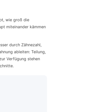
bt, wie groß die
aupt miteinander kämmen
esser durch Zähnezahl,
ahnung ableiten: Teilung,
zur Verfügung stehen
hnitte.