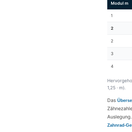
Modul m
1
2
2
3
4
Hervorgeho
1,25 · m).
Das
Überse
Zähnezahlen
Auslegung.
Zahnrad-Ge