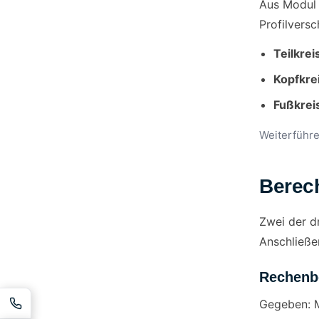
Aus Modul 
Profilversc
Teilkrei
Kopfkre
Fußkrei
Weiterführ
Berech
Zwei der dr
Anschließe
Rechenbe
Gegeben: M