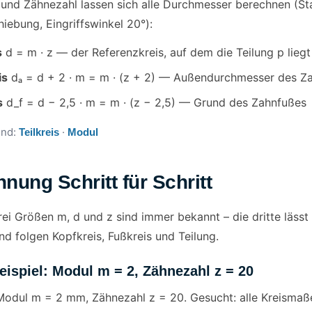
und Zähnezahl lassen sich alle Durchmesser berechnen (S
hiebung, Eingriffswinkel 20°):
s
d = m · z — der Referenzkreis, auf dem die Teilung p liegt
is
dₐ = d + 2 · m = m · (z + 2) — Außendurchmesser des Z
s
d_f = d − 2,5 · m = m · (z − 2,5) — Grund des Zahnfußes
end:
·
Teilkreis
Modul
nung Schritt für Schritt
ei Größen m, d und z sind immer bekannt – die dritte lässt 
nd folgen Kopfkreis, Fußkreis und Teilung.
ispiel: Modul m = 2, Zähnezahl z = 20
odul m = 2 mm, Zähnezahl z = 20. Gesucht: alle Kreismaße