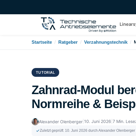
Linear
/
/
/
Startseite
Ratgeber
Verzahnungstechnik
TUTORIAL
Zahnrad-Modul ber
Normreihe & Beisp
|
10. Juni 2026
|
7 Min. Lese
Alexander Olenberger
Zuletzt geprüft:
10. Juni 2026
durch Alexander Olenberger