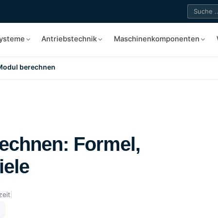
systeme
Antriebstechnik
Maschinenkomponenten
Modul berechnen
echnen: Formel,
iele
zeit
|