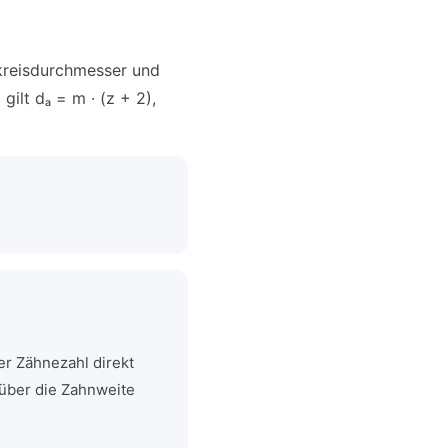
fkreisdurchmesser und
ilt dₐ = m · (z + 2),
r Zähnezahl direkt
über die Zahnweite