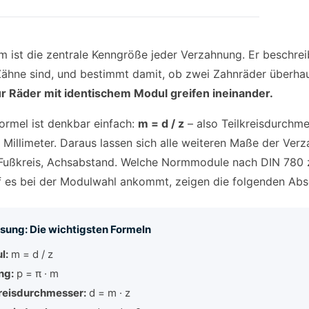
 ist die zentrale Kenngröße jeder Verzahnung. Er beschrei
Zähne sind, und bestimmt damit, ob zwei Zahnräder überh
r Räder mit identischem Modul greifen ineinander.
ormel ist denkbar einfach:
m = d / z
– also Teilkreisdurchm
 Millimeter. Daraus lassen sich alle weiteren Maße der Verz
 Fußkreis, Achsabstand. Welche Normmodule nach DIN 780 
 es bei der Modulwahl ankommt, zeigen die folgenden Absc
sung: Die wichtigsten Formeln
l:
m = d / z
ng:
p = π · m
kreisdurchmesser:
d = m · z