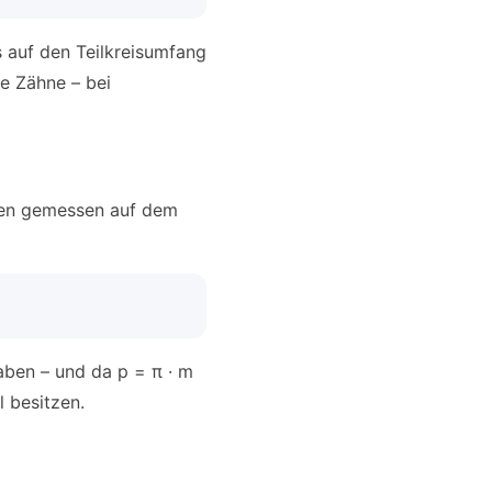
 auf den Teilkreisumfang
e Zähne – bei
nken gemessen auf dem
aben – und da p = π · m
 besitzen.