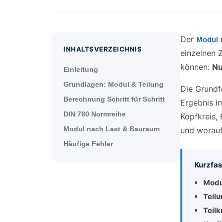
Der
m
Modul
INHALTSVERZEICHNIS
einzelnen 
können:
Nu
Einleitung
Grundlagen: Modul & Teilung
Die Grundf
Berechnung Schritt für Schritt
Ergebnis in
DIN 780 Normreihe
Kopfkreis,
Modul nach Last & Bauraum
und worauf
Häufige Fehler
Kurzfas
Modu
Teilu
Teil