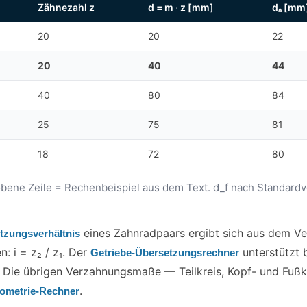
Zähnezahl z
d = m · z [mm]
dₐ [mm
20
20
22
20
40
44
40
80
84
25
75
81
18
72
80
bene Zeile = Rechenbeispiel aus dem Text. d_f nach Standard
eines Zahnradpaars ergibt sich aus dem Ver
tzungsverhältnis
: i = z₂ / z₁. Der
unterstützt 
Getriebe-Übersetzungsrechner
 Die übrigen Verzahnungsmaße — Teilkreis, Kopf- und Fußkr
.
ometrie-Rechner