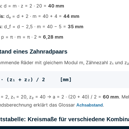
s:
d = m · z = 2 · 20 =
40 mm
s:
dₐ = d + 2 · m = 40 + 4 =
44 mm
s:
d_f = d − 2,5 · m = 40 − 5 =
35 mm
p = π · m = π · 2 ≈
6,28 mm
tand eines Zahnradpaars
ämmende Räder mit gleichem Modul m, Zähnezahl z₁ und z₂ 
 · (z₁ + z₂) / 2 [mm]
 = 2, z₁ = 20, z₂ = 40 → a = 2 · (20 + 40) / 2 =
60 mm
. Me
dsberechnung erklärt das Glossar
.
Achsabstand
tstabelle: Kreismaße für verschiedene Kombin