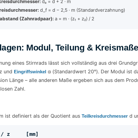
kreisdurchmesser:
dₐ = d + 2 · m
reisdurchmesser:
d_f = d − 2,5 · m (Standardverzahnung)
abstand (Zahnradpaar):
a = m · (z₁ + z₂) / 2
lagen: Modul, Teilung & Kreismaß
nung eines Stirnrads lässt sich vollständig aus drei Grundg
 z und
α (Standardwert 20°). Der Modul ist da
Eingriffswinkel
ion Länge – alle anderen Maße ergeben sich aus dem Prod
losen Zahl.
 ist definiert als der Quotient aus
d un
Teilkreisdurchmesser
d / z [mm]