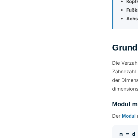
Kopf
Fußk
Achs
Grund
Die Verzah
Zähnezahl
der Dimens
dimensions
Modul m
Der
m
Modul
m = 