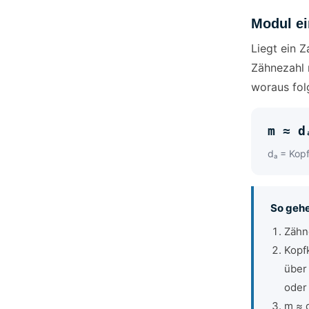
Modul e
Liegt ein 
Zähnezahl 
woraus fol
m ≈ d
dₐ = Kop
So gehe
Zähn
Kopf
über
oder
m ≈ d