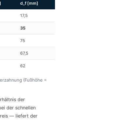
]
d_f [mm]
17,5
35
75
67,5
62
verzahnung (Fußhöhe =
hältnis der
bei der schnellen
eis — liefert der