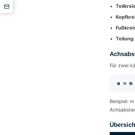
Teilkrei
Kopfkrei
Fußkrei
Teilung:
Achsabs
Für zwei k
a = m
Beispiel: m
Achsabstan
Übersich